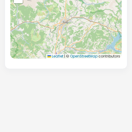
Leaflet
|
©
OpenStreetMap
contributors