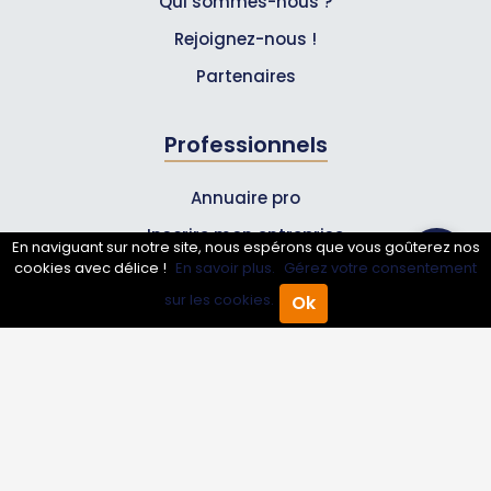
Qui sommes-nous ?
Rejoignez-nous !
Partenaires
Professionnels
Annuaire pro
Inscrire mon entreprise
En naviguant sur notre site, nous espérons que vous goûterez nos
cookies avec délice !
En savoir plus.
Gérez votre consentement
Les Abonnements Pros
sur les cookies.
Ok
Accueil
Annuaire Pro
Agenda
Menu
Infos
Mentions légales et CGV
Suivez-nous