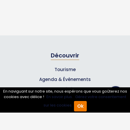
Découvrir
Tourisme
Agenda & Événements
Inscrire un événement
En naviguant sur notre site, nous espérons que vous goûterez nos
cookies avec délice !
En savoir plus.
Gérez votre consentement
Qui sommes-nous ?
sur les cookies.
Ok
Accueil
Annuaire Pro
Agenda
Menu
Rejoignez-nous !
Partenaires