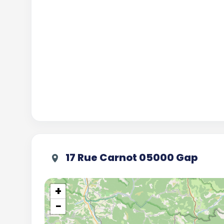
17 Rue Carnot 05000 Gap
+
−