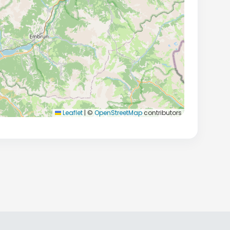
Leaflet
|
©
OpenStreetMap
contributors