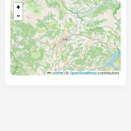
+
−
Leaflet
|
©
OpenStreetMap
contributors