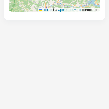
Leaflet
|
©
OpenStreetMap
contributors