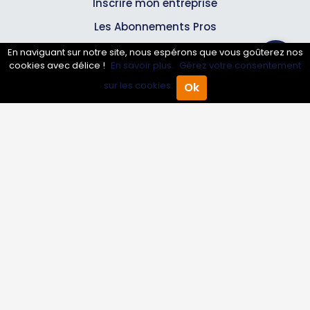
Inscrire mon entreprise
Les Abonnements Pros
En naviguant sur notre site, nous espérons que vous goûterez nos
cookies avec délice !
En savoir plus.
Gérez votre consentement
Infos
sur les cookies.
Ok
Accueil
Annuaire Pro
Agenda
Menu
Mentions légales et CGV
Suivez-nous
© 2007-2026
Toutle05