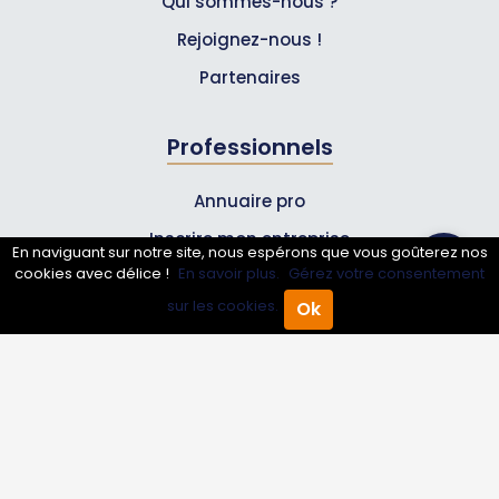
Qui sommes-nous ?
Rejoignez-nous !
Partenaires
Professionnels
Annuaire pro
Inscrire mon entreprise
En naviguant sur notre site, nous espérons que vous goûterez nos
cookies avec délice !
En savoir plus.
Gérez votre consentement
Les Abonnements Pros
sur les cookies.
Ok
Accueil
Annuaire Pro
Agenda
Menu
Infos
Mentions légales et CGV
Suivez-nous