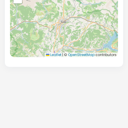
Leaflet
|
©
OpenStreetMap
contributors