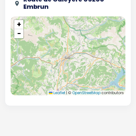
Embrun
+
−
Leaflet
|
©
OpenStreetMap
contributors