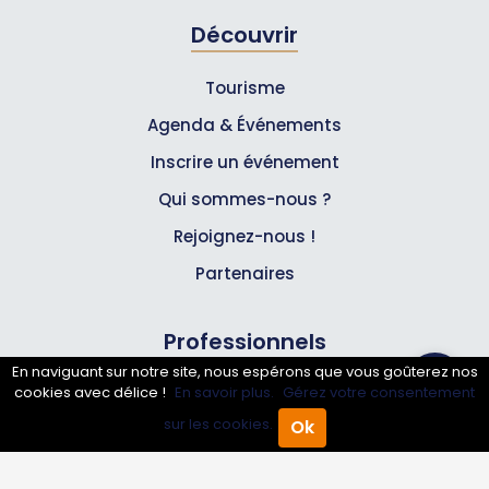
Découvrir
Tourisme
Agenda & Événements
Inscrire un événement
Qui sommes-nous ?
Rejoignez-nous !
Partenaires
Professionnels
En naviguant sur notre site, nous espérons que vous goûterez nos
cookies avec délice !
En savoir plus.
Gérez votre consentement
Annuaire pro
sur les cookies.
Ok
Inscrire mon entreprise
Accueil
Annuaire Pro
Agenda
Menu
Les Abonnements Pros