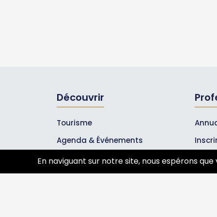
Découvrir
Prof
Tourisme
Annua
Agenda & Événements
Inscr
Inscrire un événement
Les A
En naviguant sur notre site, nous espérons que 
Qui sommes-nous ?
Rejoignez-nous !
Partenaires