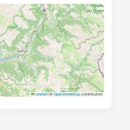
Leaflet
|
©
OpenStreetMap
contributors