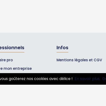
essionnels
Infos
ire pro
Mentions légales et CGV
ire mon entreprise
bonnements Pros
vous goûterez nos cookies avec délice !
En savoir plus.
G