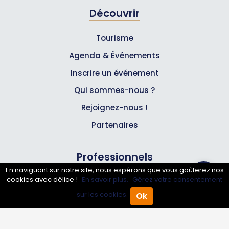
Découvrir
Tourisme
Agenda & Événements
Inscrire un événement
Qui sommes-nous ?
Rejoignez-nous !
Partenaires
Professionnels
En naviguant sur notre site, nous espérons que vous goûterez nos
cookies avec délice !
En savoir plus.
Gérez votre consentement
Annuaire pro
sur les cookies.
Ok
Inscrire mon entreprise
Accueil
Annuaire Pro
Agenda
Menu
Les Abonnements Pros