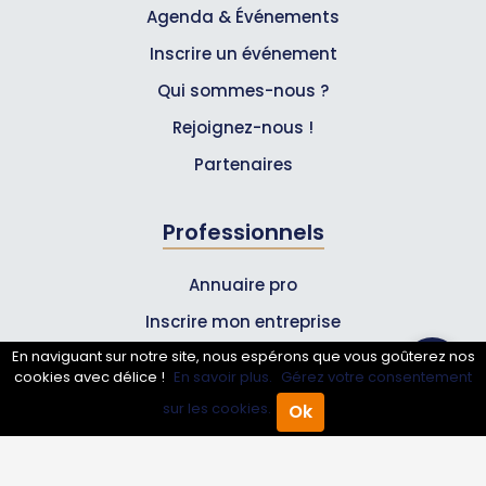
Agenda & Événements
Inscrire un événement
Qui sommes-nous ?
Rejoignez-nous !
Partenaires
Professionnels
Annuaire pro
Inscrire mon entreprise
En naviguant sur notre site, nous espérons que vous goûterez nos
Les Abonnements Pros
cookies avec délice !
En savoir plus.
Gérez votre consentement
sur les cookies.
Ok
Accueil
Annuaire Pro
Agenda
Menu
Infos
Mentions légales et CGV