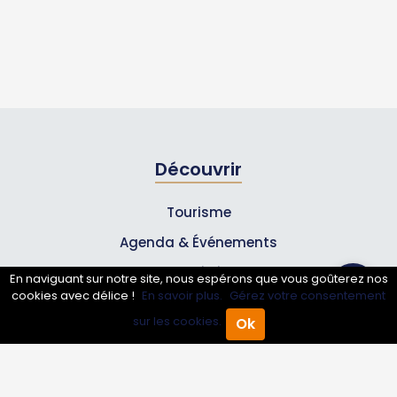
Découvrir
Tourisme
Agenda & Événements
Inscrire un événement
En naviguant sur notre site, nous espérons que vous goûterez nos
cookies avec délice !
En savoir plus.
Gérez votre consentement
Qui sommes-nous ?
sur les cookies.
Ok
Accueil
Annuaire Pro
Agenda
Menu
Rejoignez-nous !
Partenaires