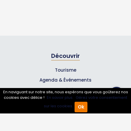
Découvrir
Tourisme
Agenda & Événements
Inscrire un événement
En naviguant sur notre site, nous espérons que vous goûterez nos
cookies avec délice !
En savoir plus.
Gérez votre consentement
Qui sommes-nous ?
sur les cookies.
Ok
Accueil
Annuaire Pro
Agenda
Menu
Rejoignez-nous !
Partenaires