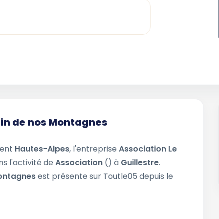
gain de nos Montagnes
ment
Hautes-Alpes
, l'entreprise
Association Le
ns l'activité de
Association
() à
Guillestre
.
Montagnes
est présente sur Toutle05 depuis le