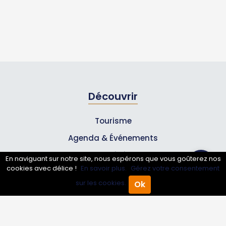
Découvrir
Tourisme
Agenda & Événements
Inscrire un événement
En naviguant sur notre site, nous espérons que vous goûterez nos
cookies avec délice !
En savoir plus.
Gérez votre consentement
Qui sommes-nous ?
sur les cookies.
Ok
Accueil
Annuaire Pro
Agenda
Menu
Rejoignez-nous !
Partenaires