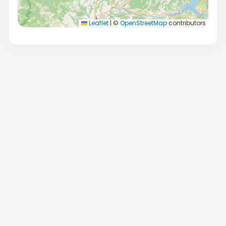
Leaflet
|
©
OpenStreetMap
contributors