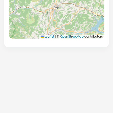
Leaflet
|
©
OpenStreetMap
contributors