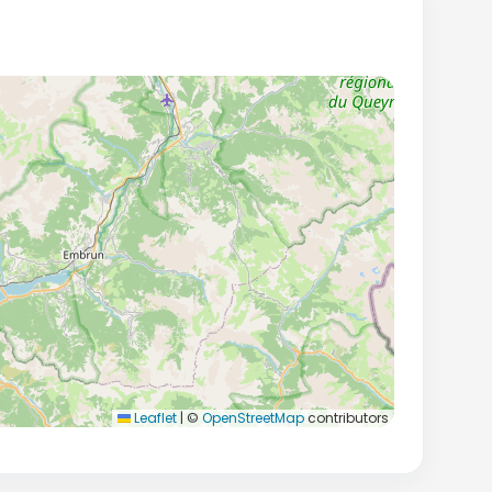
Leaflet
|
©
OpenStreetMap
contributors