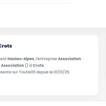
Crots
ment
Hautes-Alpes
, l'entreprise
Association
e
Association
() à
Crots
.
ésente sur Toutle05 depuis le 01/01/25.