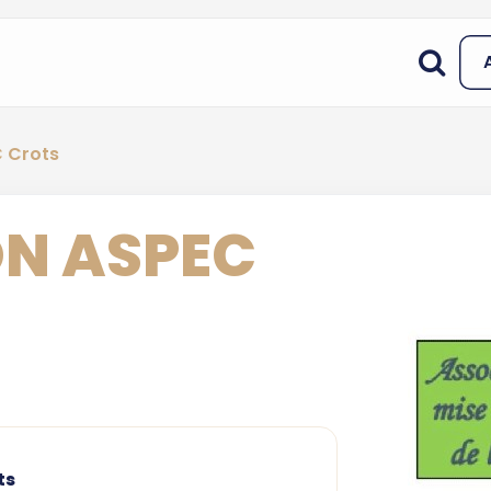
C Crots
N ASPEC
ts