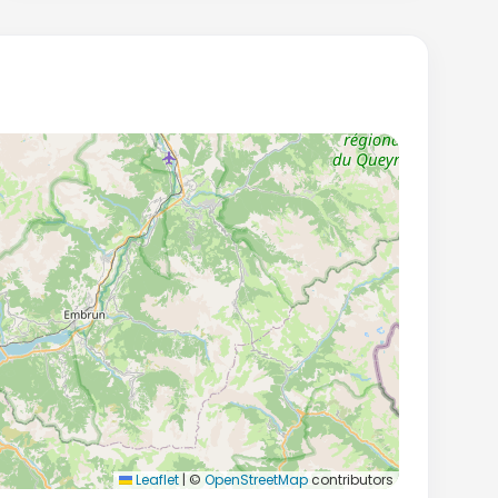
Leaflet
|
©
OpenStreetMap
contributors