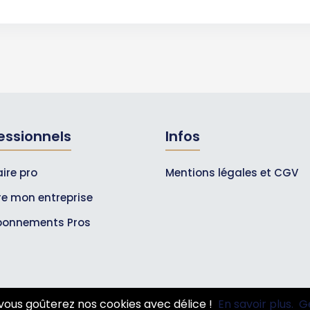
essionnels
Infos
ire pro
Mentions légales et CGV
ire mon entreprise
bonnements Pros
vous goûterez nos cookies avec délice !
En savoir plus.
G