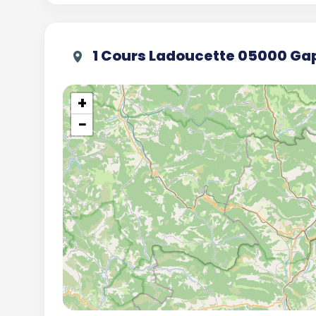
1 Cours Ladoucette 05000 Ga
+
−