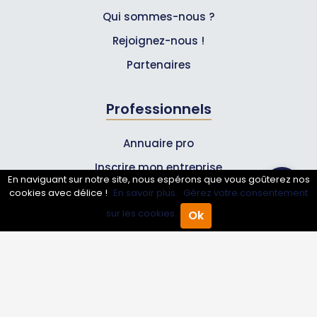
Qui sommes-nous ?
Rejoignez-nous !
Partenaires
Professionnels
Annuaire pro
Inscrire mon entreprise
En naviguant sur notre site, nous espérons que vous goûterez nos
Les Abonnements Pros
cookies avec délice !
En savoir plus.
Gérez votre consentement
sur les cookies.
Ok
Accueil
Annuaire Pro
Agenda
Menu
Infos
Mentions légales et CGV
Suivez-nous