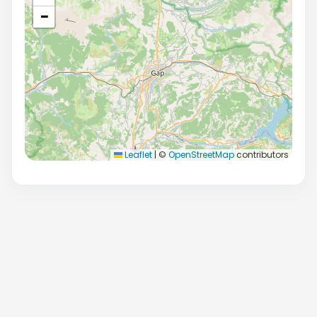
−
Leaflet
|
©
OpenStreetMap
contributors