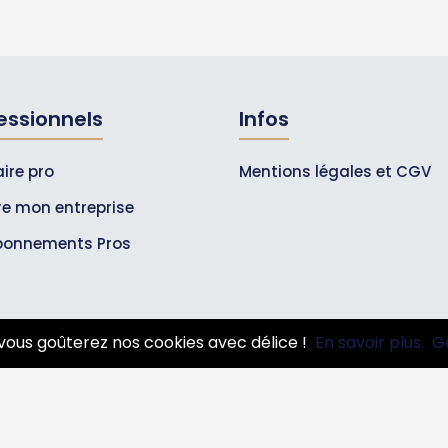
essionnels
Infos
ire pro
Mentions légales et CGV
ire mon entreprise
bonnements Pros
vous goûterez nos cookies avec délice !
En savoir plus.
G
© 2007-2026
Toutle05