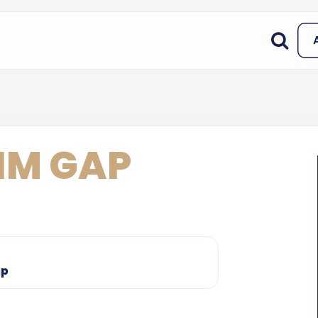
RIM GAP
ap