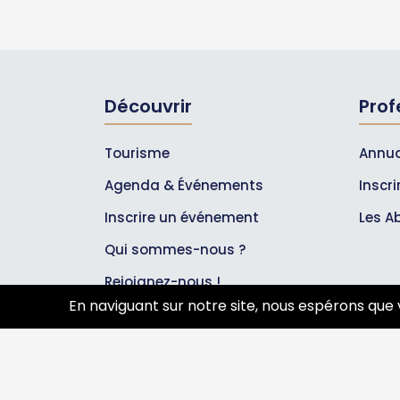
Découvrir
Prof
Tourisme
Annua
Agenda & Événements
Inscr
Inscrire un événement
Les A
Qui sommes-nous ?
Rejoignez-nous !
En naviguant sur notre site, nous espérons que 
Partenaires