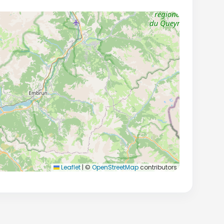
Leaflet
|
©
OpenStreetMap
contributors