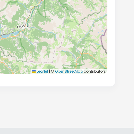
Leaflet
|
©
OpenStreetMap
contributors