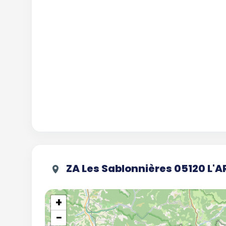
ZA Les Sablonnières 05120 L'
+
−