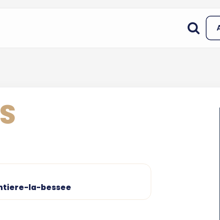
ES
entiere-la-bessee