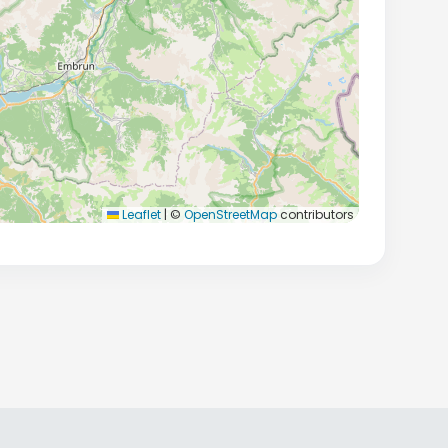
Leaflet
|
©
OpenStreetMap
contributors