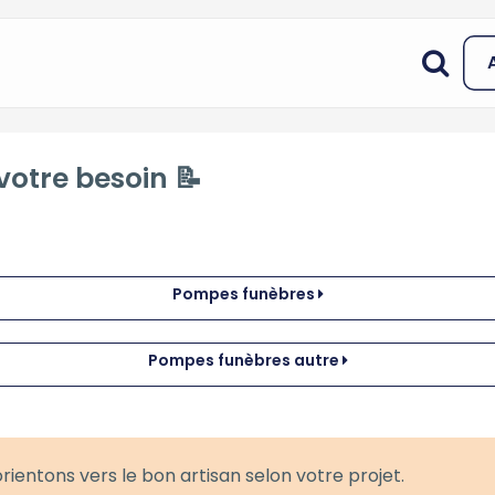
votre besoin 📝
Pompes funèbres
Pompes funèbres autre
rientons vers le bon artisan selon votre projet.