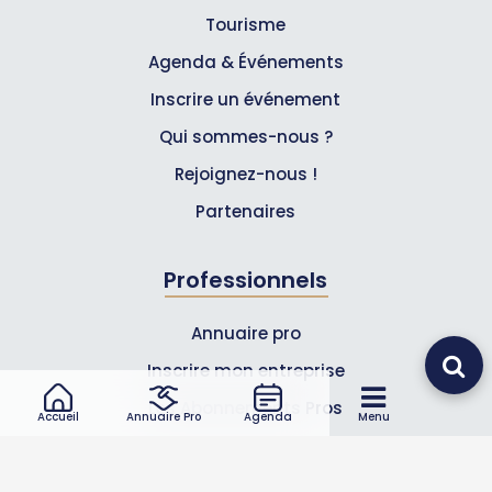
Tourisme
Agenda & Événements
Inscrire un événement
Qui sommes-nous ?
Rejoignez-nous !
Partenaires
Professionnels
Annuaire pro
Inscrire mon entreprise
Les Abonnements Pros
Accueil
Annuaire Pro
Agenda
Menu
Infos