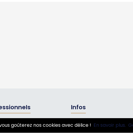
essionnels
Infos
ire pro
Mentions légales et CGV
vous goûterez nos cookies avec délice !
En savoir plus.
G