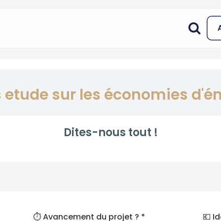
is etude sur les économies d'é
Dites-nous tout !
⏱️ Avancement du projet ? *
💶 I