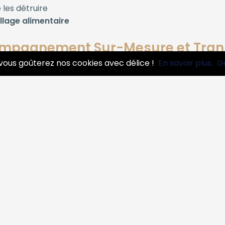
 les détruire
illage alimentaire
ompagnement Sur-Mesure et Tran
vous goûterez nos cookies avec délice !
En savoir plus.
G
e professionnelle, éthique et adaptée à chaque situation 
(nature, volume, DLUO/DLC, état des produits)
, sans frais cachés
site, gestion du transport, respect de la chaîne du froid
pour protéger votre image de marque
Déstocker ?
références :
gelés
s