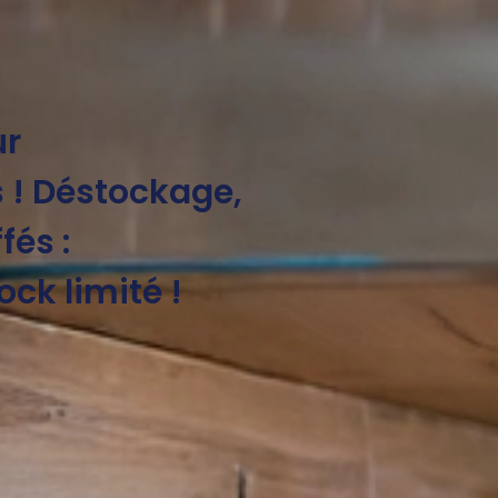
ur
s ! Déstockage,
fés :
ck limité !