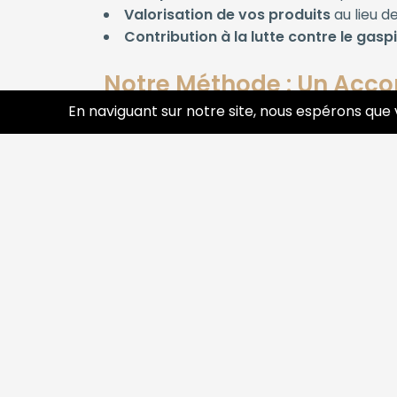
Valorisation de vos produits
au lieu de
Contribution à la lutte contre le gasp
Notre Méthode : Un Acc
En naviguant sur notre site, nous espérons que 
Notre équipe se distingue par une approch
Analyse personnalisée
de votre stock 
Proposition de rachat
claire et rapide
Logistique optimisée
: enlèvement sur 
Discrétion et confidentialité
assurées 
Quels Produits Peut-on 
Nous intervenons sur un large éventail de 
Produits alimentaires secs, frais ou sur
Boissons, confiseries, conserves, snack