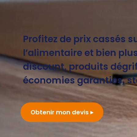
Profitez de prix cassés s
l’alimentaire et bien plu
discount, produits dégrif
économies garanties, sto
Obtenir mon devis