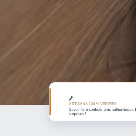
ARTISANS 100 % VERIFIES
Savoir-faire contrôlé, avis authentiques. 
surprises !