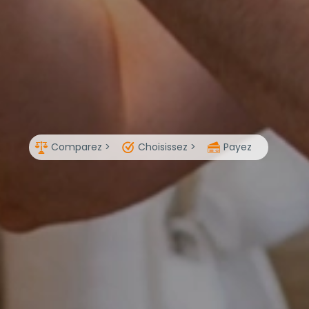
Comparez >
Choisissez >
Payez