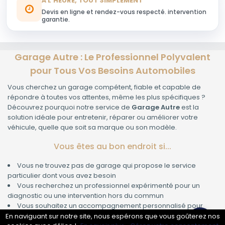
À L'HEURE, TOUT SIMPLEMENT
Devis en ligne et rendez-vous respecté. intervention
garantie.
Garage Autre : Le Professionnel Polyvalent
pour Tous Vos Besoins Automobiles
Vous cherchez un garage compétent, fiable et capable de
répondre à toutes vos attentes, même les plus spécifiques ?
Découvrez pourquoi notre service de
Garage Autre
est la
solution idéale pour entretenir, réparer ou améliorer votre
véhicule, quelle que soit sa marque ou son modèle.
Vous êtes au bon endroit si...
Vous ne trouvez pas de garage qui propose le service
particulier dont vous avez besoin
Vous recherchez un professionnel expérimenté pour un
diagnostic ou une intervention hors du commun
Vous souhaitez un accompagnement personnalisé pour
votre projet automobile
En naviguant sur notre site, nous espérons que vous goûterez nos