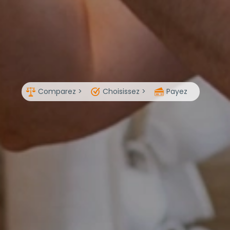
Comparez >
Choisissez >
Payez