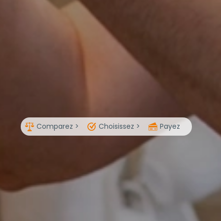
Comparez >
Choisissez >
Payez