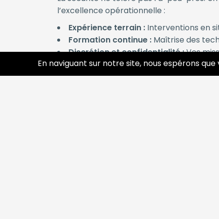
l’excellence opérationnelle :
Expérience terrain :
Interventions en si
Formation continue :
Maîtrise des tech
Discrétion et confidentialité :
Vos missi
En naviguant sur notre site, nous espérons que 
Polyvalence :
Surveillance d’événements
Des Prestations Adaptée
Chaque mission est unique. Nous proposon
Protection rapprochée :
Sécurisation d
Surveillance et intervention :
Gardienna
Formation et conseil :
Sensibilisation à
Accompagnement opérationnel :
Sout
Comment se Distinguent 