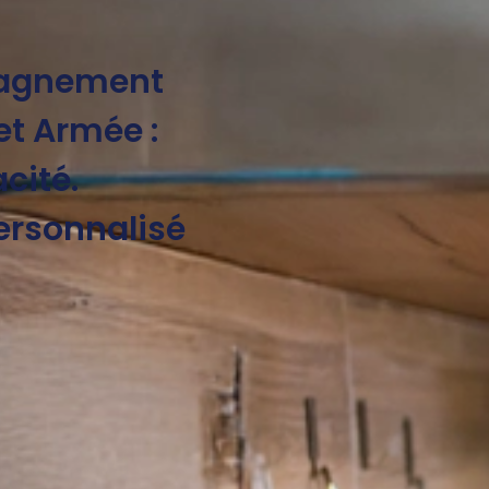
pagnement
et Armée :
acité.
ersonnalisé