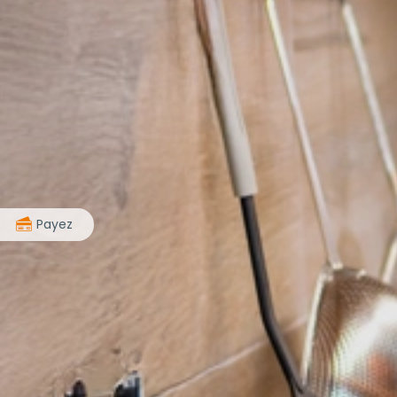
>
Payez