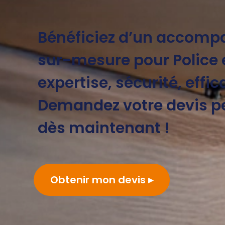
Bénéficiez d’un accom
sur-mesure pour Police 
expertise, sécurité, effic
Demandez votre devis p
dès maintenant !
Obtenir mon devis