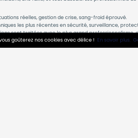
tuations réelles, gestion de crise, sang-froid éprouvé.
niques les plus récentes en sécurité, surveillance, prote
ons sont traitées avec le plus grand professionnalisme, d
vous goûterez nos cookies avec délice !
En savoir plus.
G
, formation du personnel, audits de sécurité, escortes, ge
s à Vos Besoins
s une offre sur-mesure, pensée pour répondre à vos enjeu
e personnalités, VIP, dirigeants, familles.
ge de sites sensibles, intervention rapide en cas d’incide
 la sécurité, gestion du stress, conduite à tenir en situation
ien aux forces publiques lors d’événements majeurs ou de
Nos Experts ?