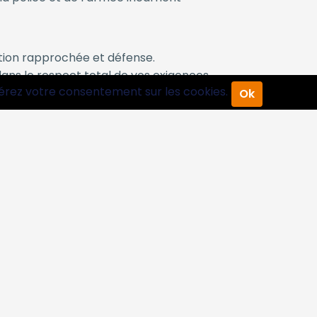
ction rapprochée et défense.
ans le respect total de vos exigences.
érez votre consentement sur les cookies.
stion de situations conflictuelles…
Ok
x spécifiques :
nt.
 de crise.
 situations exceptionnelles.