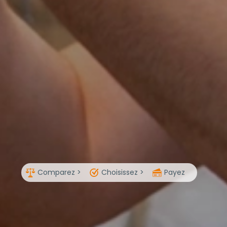
Comparez >
Choisissez >
Payez