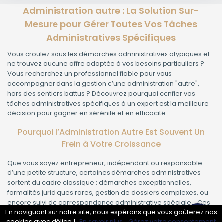
Administration autre : La Solution Sur-
Mesure pour Gérer Toutes Vos Tâches
Administratives Spécifiques
Vous croulez sous les démarches administratives atypiques et
ne trouvez aucune offre adaptée à vos besoins particuliers ?
Vous recherchez un professionnel fiable pour vous
accompagner dans la gestion d’une administration "autre",
hors des sentiers battus ? Découvrez pourquoi confier vos
tâches administratives spécifiques à un expert est la meilleure
décision pour gagner en sérénité et en efficacité.
Pourquoi l’Administration Autre Est Souvent Un
Frein à Votre Croissance
Que vous soyez entrepreneur, indépendant ou responsable
d’une petite structure, certaines démarches administratives
sortent du cadre classique : démarches exceptionnelles,
formalités juridiques rares, gestion de dossiers complexes, ou
encore suivi de correspondance administrative spéciale… Ces
En naviguant sur notre site, nous espérons que vous goûterez nos
tâches, chronophages et souvent complexes, peuvent vite
cookies avec délice !
En savoir plus.
Gérez votre consentement