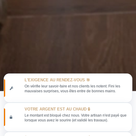
L'EXIGENCE AU RENDEZ-VOUS 🎯
On vérifie leur savoir-faire et nos clients les notent. Fini les
mauvaises surprises, vous êtes entre de bonnes mains.
VOTRE ARGENT EST AU CHAUD 🔒
Le montant est bloqué chez nous. Votre artisan n'est payé que
lorsque vous avez le sourire (et validé les travaux).