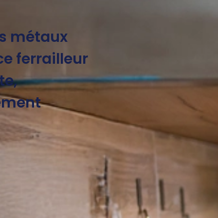
os métaux
e ferrailleur
te,
iement