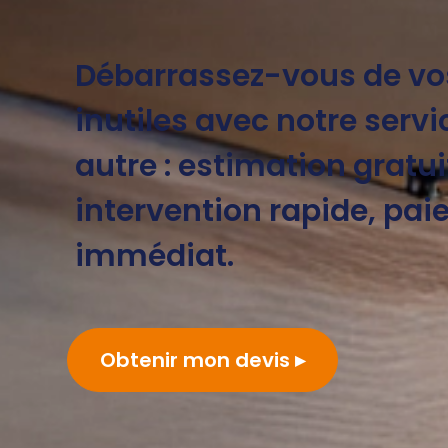
Débarrassez-vous de v
inutiles avec notre servic
autre : estimation gratui
intervention rapide, pa
immédiat.
Obtenir mon devis