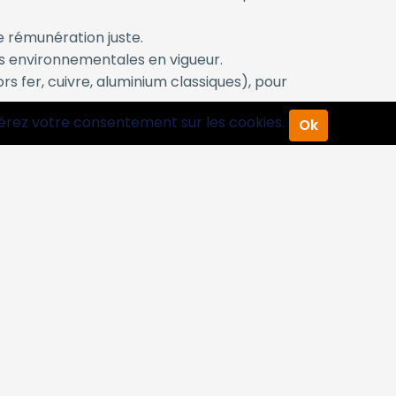
e rémunération juste.
s environnementales en vigueur.
s fer, cuivre, aluminium classiques), pour
érez votre consentement sur les cookies.
Ok
lles ? Notre prestation "Ferrailleur Autre"