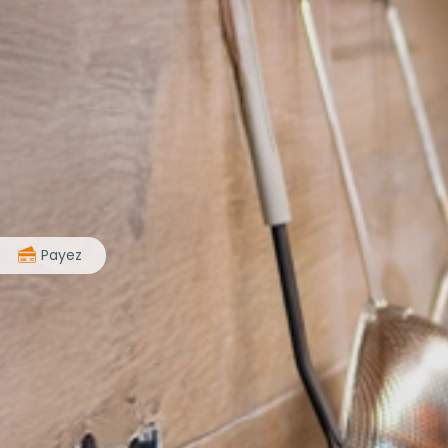
>
Payez