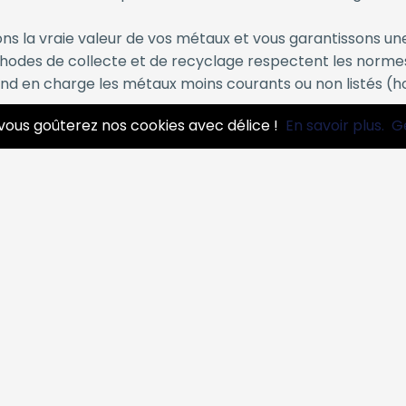
s la vraie valeur de vos métaux et vous garantissons un
odes de collecte et de recyclage respectent les norme
nd en charge les métaux moins courants ou non listés (hor
vous goûterez nos cookies avec délice !
En savoir plus.
G
r quels types de métaux ?
iques qui ne rentrent pas dans les catégories traditionne
 et autres alliages
 radiateurs, câbles électriques, batteries hors d’usage
novation ou d’activité artisanale
nes à traiter