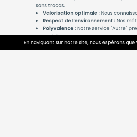
sans tracas.
Valorisation optimale :
Nous connaisson
Respect de l’environnement :
Nos méth
Polyvalence :
Notre service "Autre" pre
une solution sur-mesure.
En naviguant sur notre site, nous espérons que 
"Ferrailleur Autre" : Pou
Vous possédez des objets ou déchets métall
concerne :
Le zinc, l’inox, le plomb, l’étain, le laiton
Des machines industrielles, pièces auto,
Des éléments issus de démolition, de ré
Des stocks spécifiques ou lots hétérogè
Comment ça marche ?