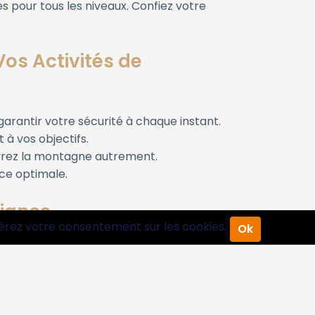
 pour tous les niveaux. Confiez votre
os Activités de
arantir votre sécurité à chaque instant.
 à vos objectifs.
uvrez la montagne autrement.
ce optimale.
fiance
érez votre consentement sur les cookies.
Ok
contemplatives ou de treks sportifs, nous
s d’un expert pour enrichir votre