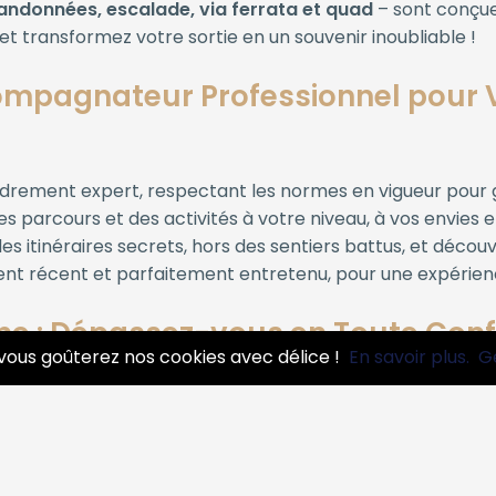
andonnées, escalade, via ferrata et quad
– sont conçues
t transformez votre sortie en un souvenir inoubliable !
ompagnateur Professionnel pour V
drement expert, respectant les normes en vigueur pour g
 parcours et des activités à votre niveau, à vos envies et
s itinéraires secrets, hors des sentiers battus, et déco
ent récent et parfaitement entretenu, pour une expérien
ne : Dépassez-vous en Toute Con
vous goûterez nos cookies avec délice !
En savoir plus.
G
c un guide passionné. Que vous soyez adepte de balades 
otre forme physique et à vos envies. Profitez des conseil
trimoine local.