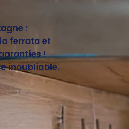
tagne :
a ferrata et
garanties !
e inoubliable.