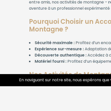
entre amis, nos activités de montagne –
r
aventure à un professionnel expérimenté e
Pourquoi Choisir un Acc
Montagne ?
Sécurité maximale :
Profitez d’un enca
Expérience sur-mesure :
Adaptation des
Découverte authentique :
Accédez à de
Matériel fourni :
Profitez d’un équipem
Nos Activités de Montag
En naviguant sur notre site, nous espérons que 
Randonnées Guidées
Explorez des paysages spectaculaires ave
vous proposons des itinéraires adaptés à v
connaissance de la faune, la flore et du pa