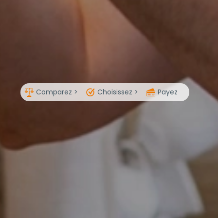
Comparez >
Choisissez >
Payez