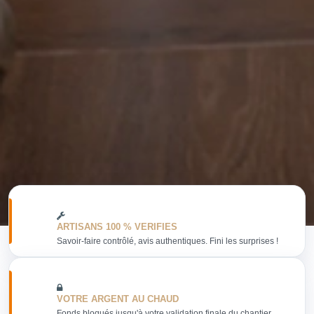
ARTISANS 100 % VERIFIES
Savoir-faire contrôlé, avis authentiques. Fini les surprises !
VOTRE ARGENT AU CHAUD
Fonds bloqués jusqu'à votre validation finale du chantier.