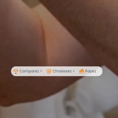
Comparez >
Choisissez >
Payez