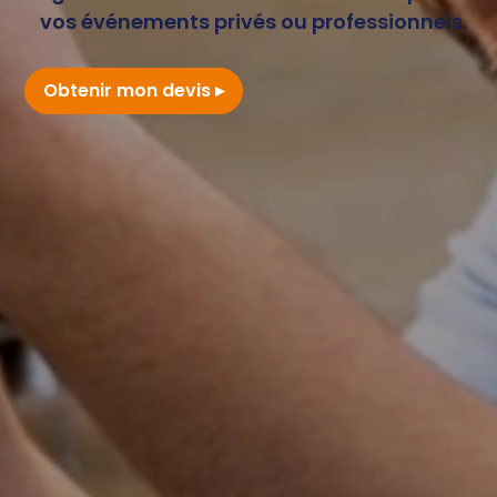
vos événements privés ou professionnels.
Obtenir mon devis