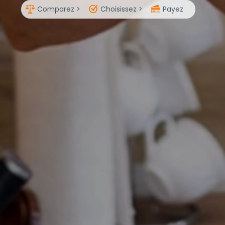
Comparez >
Choisissez >
Payez