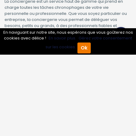
La conciergerie est un service haut de gamme qui prend en
charge toutes les tâches chronophages de votre vie
personnelle ou professionnelle. Que vous soyez particulier ou
entreprise, la conciergerie vous permet de déléguer vos
besoins, petits ou grands, à des professionnels fiables et
discrets.
En naviguant sur notre site, nous espérons que vous goûterez nos
cookies avec délice !
En savoir plus.
Gérez votre consentement
Gestion de l’intendance de votre logement
sur les cookies.
Réservation de restaurants, hôtels, transports
Ok
Accueil
Annuaire Pro
Agenda
Menu
Organisation d’événements privés ou professionnels
Courses, pressing, gestion du courrier
Accueil et assistance de vos invités ou collaborateurs
Et bien d’autres services sur-mesure
Pourquoi faire appel à une conciergerie
professionnelle ?
Confier vos besoins à un expert, c’est bien plus qu’un simple
gain de temps :
Tranquillité d’esprit :
Fini le stress des imprévus ou des
tâches répétitives.
Service personnalisé :
Chaque demande est prise en
compte selon vos exigences.