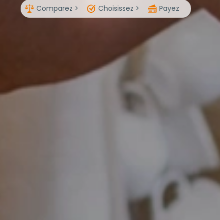
Comparez >
Choisissez >
Payez