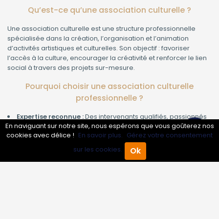
Qu’est-ce qu’une association culturelle ?
Une association culturelle est une structure professionnelle
spécialisée dans la création, l’organisation et l’animation
d’activités artistiques et culturelles. Son objectif : favoriser
l’accès à la culture, encourager la créativité et renforcer le lien
social à travers des projets sur-mesure.
Pourquoi choisir une association culturelle
professionnelle ?
Expertise reconnue :
Des intervenants qualifiés, passionnés
En naviguant sur notre site, nous espérons que vous goûterez nos
par leur domaine (musique, théâtre, arts plastiques, patrimoine,
cookies avec délice !
En savoir plus.
Gérez votre consentement
etc.)
Gain de temps :
Elle prend en charge l’organisation de A à Z,
sur les cookies.
Ok
Accueil
Annuaire Pro
Agenda
Menu
vous libérant des contraintes logistiques.
Offre adaptée :
Des programmes personnalisés pour tous
les publics : écoles, entreprises, collectivités, associations.
Valeur ajoutée :
Elle valorise votre image, crée du lien et
laisse un souvenir mémorable à vos participants.
Les prestations proposées par une association