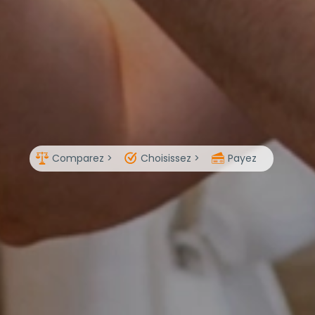
Comparez >
Choisissez >
Payez