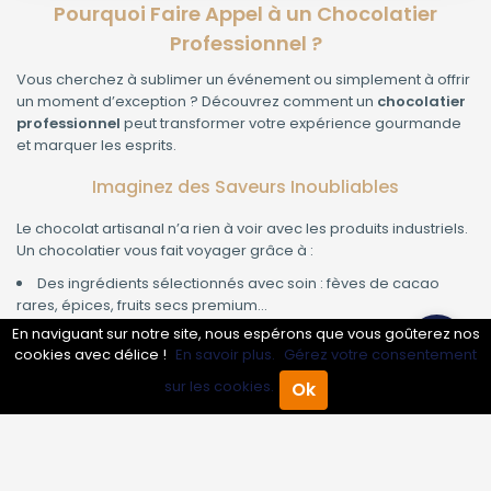
Pourquoi Faire Appel à un Chocolatier
Professionnel ?
Vous cherchez à sublimer un événement ou simplement à offrir
un moment d’exception ? Découvrez comment un
chocolatier
professionnel
peut transformer votre expérience gourmande
et marquer les esprits.
Imaginez des Saveurs Inoubliables
Le chocolat artisanal n’a rien à voir avec les produits industriels.
Un chocolatier vous fait voyager grâce à :
Des ingrédients sélectionnés avec soin : fèves de cacao
rares, épices, fruits secs premium…
Des recettes originales et personnalisées selon vos envies.
En naviguant sur notre site, nous espérons que vous goûterez nos
Une maîtrise parfaite des textures et des arômes.
cookies avec délice !
En savoir plus.
Gérez votre consentement
sur les cookies.
Ok
Les Occasions à Sublimer avec un Chocolatier
Accueil
Annuaire Pro
Agenda
Menu
Un professionnel du chocolat sait comment rendre chaque
événement unique :
Mariages
: créations personnalisées, fontaines à chocolat,