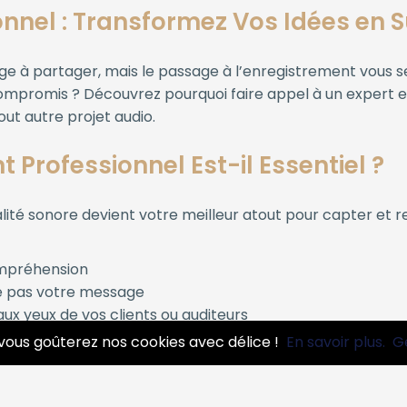
onnel : Transformez Vos Idées en 
age à partager, mais le passage à l’enregistrement vous
s compromis ? Découvrez pourquoi faire appel à un expert
out autre projet audio.
 Professionnel Est-il Essentiel ?
ité sonore devient votre meilleur atout pour capter et re
compréhension
ète pas votre message
aux yeux de vos clients ou auditeurs
vous goûterez nos cookies avec délice !
En savoir plus.
G
nel sublime votre voix, met en valeur votre musique, et d