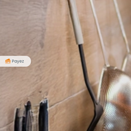
>
Payez