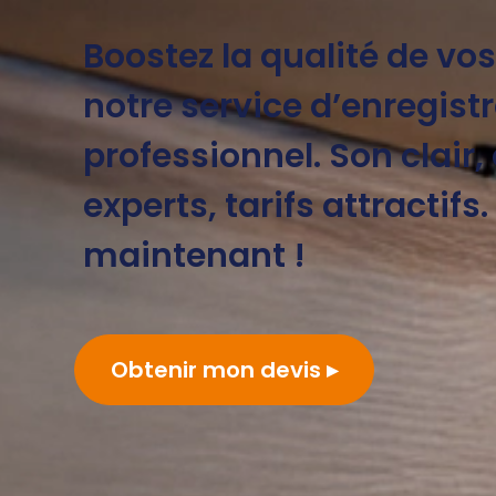
Boostez la qualité de vo
notre service d’enregis
professionnel. Son clair,
experts, tarifs attractifs
maintenant !
Obtenir mon devis