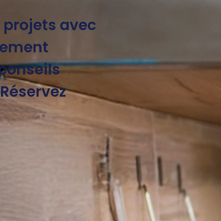
s projets avec
trement
 conseils
. Réservez