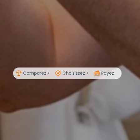
Comparez >
Choisissez >
Payez