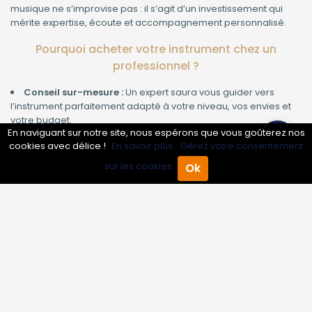
musique ne s’improvise pas : il s’agit d’un investissement qui
mérite expertise, écoute et accompagnement personnalisé.
Pourquoi acheter votre instrument chez un
professionnel ?
Conseil sur-mesure :
Un expert saura vous guider vers
l’instrument parfaitement adapté à votre niveau, vos envies et
votre budget.
En naviguant sur notre site, nous espérons que vous goûterez nos
Qualité garantie :
Fini les mauvaises surprises : chaque
cookies avec délice !
En savoir plus.
Gérez votre consentement
instrument est vérifié, testé et sélectionné pour sa fiabilité et sa
sonorité.
sur les cookies.
Ok
Accueil
Annuaire Pro
Agenda
Menu
Service après-vente :
Un problème technique ou besoin
d’un réglage ? Un professionnel reste disponible pour
l’entretien, la réparation et le suivi de votre instrument.
Large choix et essais en magasin :
Comparez, essayez,
ressentez la différence : rien ne vaut le contact direct pour
choisir l’instrument qui vous correspond réellement.
Comment choisir le bon instrument de musique ?
Face à la multitude de modèles et de marques, il est facile de