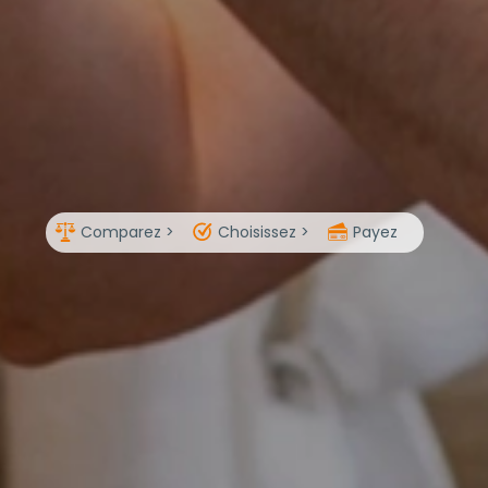
Comparez >
Choisissez >
Payez