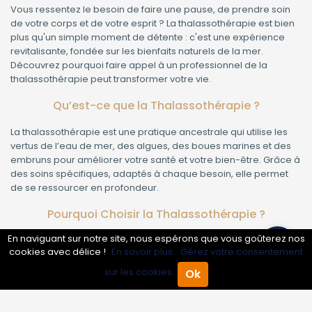
Vous ressentez le besoin de faire une pause, de prendre soin
de votre corps et de votre esprit ? La thalassothérapie est bien
plus qu'un simple moment de détente : c'est une expérience
revitalisante, fondée sur les bienfaits naturels de la mer.
Découvrez pourquoi faire appel à un professionnel de la
thalassothérapie peut transformer votre vie.
Qu’est-ce que la Thalassothérapie ?
La thalassothérapie est une pratique ancestrale qui utilise les
vertus de l’eau de mer, des algues, des boues marines et des
embruns pour améliorer votre santé et votre bien-être. Grâce à
des soins spécifiques, adaptés à chaque besoin, elle permet
de se ressourcer en profondeur.
Pourquoi Choisir la Thalassothérapie ?
En naviguant sur notre site, nous espérons que vous goûterez nos
Gestion du stress :
Les soins marins favorisent la relaxation,
cookies avec délice !
En savoir plus.
Gérez votre consentement
aident à évacuer les tensions et à retrouver un équilibre
intérieur.
sur les cookies.
Ok
Accueil
Annuaire Pro
Agenda
Menu
Soulagement des douleurs :
L’eau de mer chaude et les
enveloppements d’algues soulagent les articulations, les
douleurs musculaires et l’arthrose.