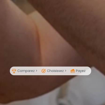
Comparez >
Choisissez >
Payez