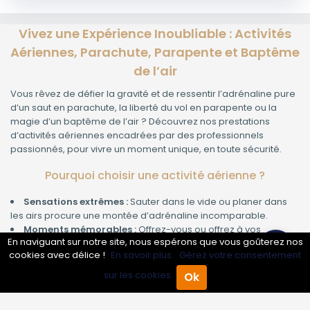
Vivez une Expérience Inoubliable : Activités
Aériennes, Parachute, Parapente et Baptême
de l’air
Vous rêvez de défier la gravité et de ressentir l’adrénaline pure
d’un saut en parachute, la liberté du vol en parapente ou la
magie d’un baptême de l’air ? Découvrez nos prestations
d’activités aériennes encadrées par des professionnels
passionnés, pour vivre un moment unique, en toute sécurité.
Pourquoi choisir une activité aérienne ?
Sensations extrêmes :
Sauter dans le vide ou planer dans
les airs procure une montée d’adrénaline incomparable.
Moments mémorables :
Offrez-vous ou offrez à vos
En naviguant sur notre site, nous espérons que vous goûterez nos
proches une expérience gravée à jamais dans votre mémoire.
cookies avec délice !
En savoir plus.
Gérez votre consentement
Accessibilité :
Nos activités sont ouvertes à tous, débutants
comme initiés, avec des formules adaptées à chaque envie.
sur les cookies.
Ok
Accueil
Annuaire Pro
Agenda
Menu
Encadrement professionnel :
Nos moniteurs diplômés vous
garantissent une sécurité et un accompagnement de qualité.