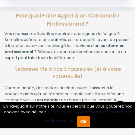
Pourquoi Faire Appel à un Cordonnier
Professionnel ?
Vos chaussures favorites montrent des signes de fatigue ?
Semelles usées, talons abîmés, cuir craquelé... avant de penser
à les jeter, avez-vous envisagé les services d’un
cordonnier
professionnel
? Découvrez pourquoi confier vos souliers à un
expert peut faire toute la différence.
Redonnez Vie à Vos Chaussures (et à Votre
Portefeuille)
Chaque année, des milliers de chaussures finissent à la
poubelle alors qu’une réparation simple suffit à leur offrir une
seconde vie. Un
cordonnier
ne répare pas seulement : il
restaure, entretient et sublime vos paires préférées. Résultat ?
En naviguant sur notre site, nous espérons que vous goûterez nos
Vous économisez sur l’achat de chaussures neuves tout en
cookies avec délice !
En savoir plus.
Gérez votre consentement
faisant un geste pour la planète.
sur les cookies.
Ok
Accueil
Annuaire Pro
Agenda
Menu
Les Services Incontournables d’un Cordonnier