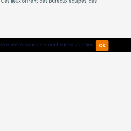
 Ces lieux offrent des bureaux équipés, des
lant seul ?
érez votre consentement sur les cookies.
Ok
structure… et à la difficulté de séparer
xpériences et multipliez les opportunités
qui vous convient.
nsé pour votre confort.
 à la motivation.