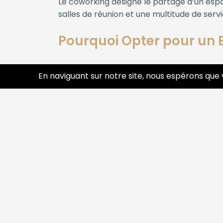
Le coworking désigne le partage d’un espac
salles de réunion et une multitude de servi
Pourquoi Opter pour un 
Attention : Avez-vous déjà resse
En naviguant sur notre site, nous espérons que 
De nombreux indépendants et petites équip
vie professionnelle et personnelle.
Intérêt : Découvrez les avantag
Un réseau professionnel élargi :
Rencon
d’affaires.
Des espaces sur-mesure :
Bureaux priv
Des services inclus :
Internet haut débi
Une flexibilité totale :
Louez à l’heure, 
Une ambiance stimulante :
Travaillez 
Désir : Imaginez votre journée 